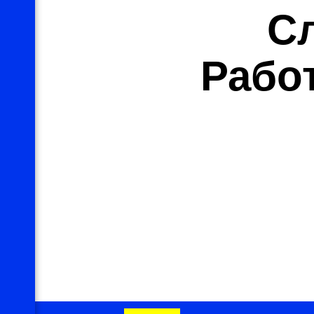
С
Рабо