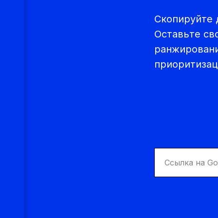
Скопируйте 
Оставьте св
ранжировани
приоритизац