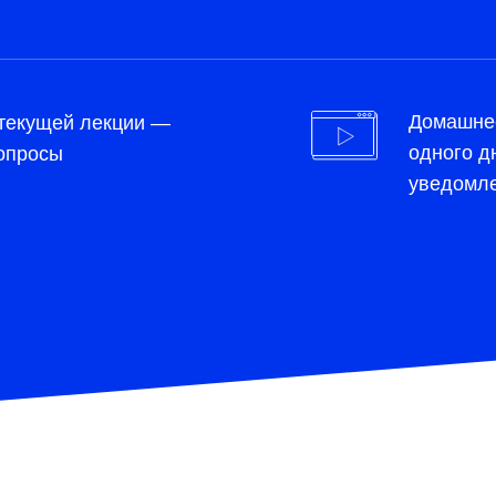
Домашнее
 текущей лекции —
одного д
опросы
уведомле