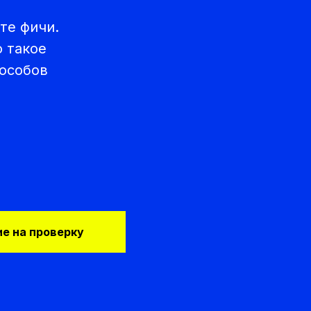
те фичи.
 такое
пособов
е на проверку