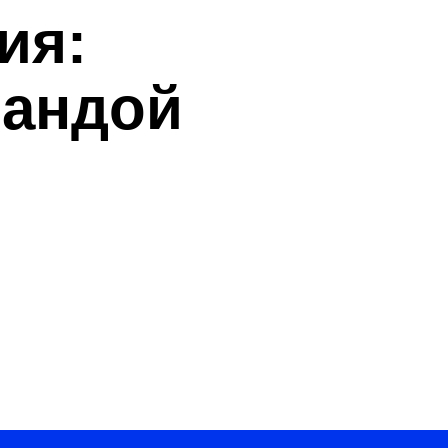
ия:
мандой